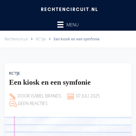
Ga
naar
de
MENU
inhoud
Rechtencircuit
RC'tje
Een kiosk en een symfonie
RC'TJE
Een kiosk en een symfonie
DOOR
ISABEL BRANDS
07 JULI 2025
GEEN REACTIES