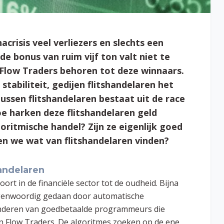
crisis veel verliezers en slechts een
e bonus van ruim vijf ton valt niet te
Flow Traders behoren tot deze winnaars.
stabiliteit, gedijen flitshandelaren het
 tussen flitshandelaren bestaat uit de race
oe harken deze flitshandelaren geld
ritmische handel? Zijn ze eigenlijk goed
n we wat van flitshandelaren vinden?
handelaren
rt in de financiële sector tot de oudheid. Bijna
tegenwoordig gedaan door automatische
kinderen van goedbetaalde programmeurs die
en Flow Traders. De algoritmes zoeken op de ene