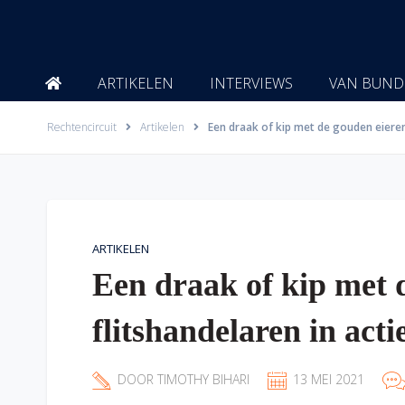
Ga
naar
de
inhoud
ARTIKELEN
INTERVIEWS
VAN BUND
Rechtencircuit
Artikelen
Een draak of kip met de gouden eieren:
ARTIKELEN
Een draak of kip met 
flitshandelaren in acti
DOOR
TIMOTHY BIHARI
13 MEI 2021