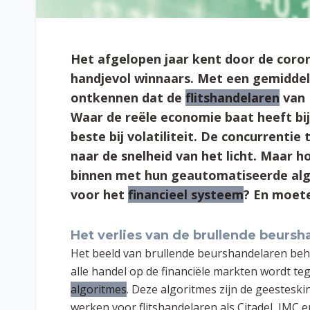
Het afgelopen jaar kent door de corona
handjevol winnaars. Met een gemiddeld
ontkennen dat de
flitshandelaren
van 
Waar de reële economie baat heeft bij 
beste bij volatiliteit. De concurrentie
naar de snelheid van het licht. Maar h
binnen met hun geautomatiseerde algo
voor het
financieel systeem
? En moete
Het verlies van de brullende beurs
Het beeld van brullende beurshandelaren behoo
alle handel op de financiële markten wordt 
algoritmes
. Deze algoritmes zijn de geestes
werken voor flitshandelaren als Citadel, IMC 