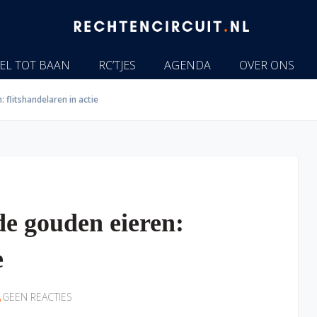
EL TOT BAAN
RC’TJES
AGENDA
OVER ONS
 flitshandelaren in actie
de gouden eieren:
e
GEEN REACTIES