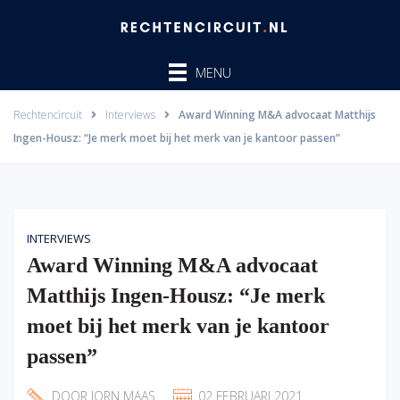
Ga
naar
de
MENU
inhoud
Rechtencircuit
Interviews
Award Winning M&A advocaat Matthijs
Ingen-Housz: “Je merk moet bij het merk van je kantoor passen”
INTERVIEWS
Award Winning M&A advocaat
Matthijs Ingen-Housz: “Je merk
moet bij het merk van je kantoor
passen”
DOOR
JORN MAAS
02 FEBRUARI 2021