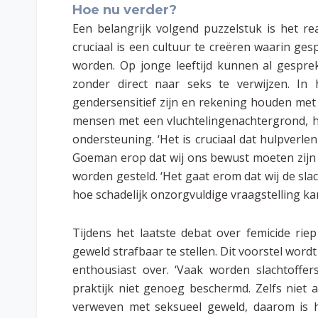
Hoe nu verder?
Een belangrijk volgend puzzelstuk is het r
cruciaal is een cultuur te creëren waarin g
worden. Op jonge leeftijd kunnen al gespr
zonder direct naar seks te verwijzen. In
gendersensitief zijn en rekening houden me
mensen met een vluchtelingenachtergrond, h
ondersteuning. ‘Het is cruciaal dat hulpverl
Goeman erop dat wij ons bewust moeten zijn 
worden gesteld. ‘Het gaat erom dat wij de sl
hoe schadelijk onzorgvuldige vraagstelling kan 
Tijdens het laatste debat over femicide ri
geweld strafbaar te stellen. Dit voorstel wor
enthousiast over. ‘Vaak worden slachtoffe
praktijk niet genoeg beschermd. Zelfs niet a
verweven met seksueel geweld, daarom is h