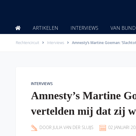
Ga
naar
de
inhoud
ARTIKELEN
INTERVIEWS
VAN BUND
Rechtencircuit
Interviews
Amnesty’s Martine Goeman: ‘Slachtof
INTERVIEWS
Amnesty’s Martine Go
vertelden mij dat zij
DOOR
JULIA VAN DER SLUIJS
02 JANUARI 20