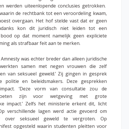
ken werden uiteenlopende conclusies getrokken.
 waarin de rechtbank tot een veroordeling kwam,
 moest overgaan. Het hof stelde vast dat er geen
anks kon dit juridisch niet leiden tot een
g bood op dat moment namelijk geen expliciete
ing als strafbaar feit aan te merken.
Amnesty was echter breder dan alleen juridische
j werkten samen met negen vrouwen die zelf
ren van seksueel geweld.’ Zij gingen in gesprek
 de politie en beleidsmakers. Deze gesprekken
impact. ‘Deze vorm van consultatie zou de
moeten zijn voor wetgeving met grote
e impact.’ Zelfs het ministerie erkent dit, licht
p verschillende lagen werd actie gevoerd om
g over seksueel geweld te vergroten. Op
ifest opgesteld waarin studenten pleitten voor