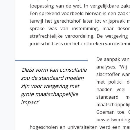
toepassing van de wet. In vergelijkbare za
Een sprekend voorbeeld hiervan is een zaak
terwijl het gerechtshof later tot vrijspraak
sprake was van instemming, maar desond
strafrechtelijke veroordeling. De wetgevin
juridische basis om het ontbreken van instemm
De aanpak van 
analyses. ‘Wi
‘Deze vorm van consultatie
slachtoffer wa
zou de standaard moeten
met politici,
zijn voor wetgeving met
hadden veel 
grote maatschappelijke
standaard 
impact’
maatschappelijk
Goeman toe. O
bewustwordin
hogescholen en universiteiten werd een man