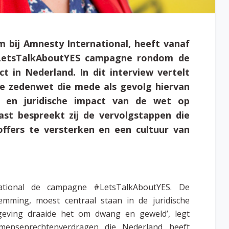
m bij Amnesty International, heeft vanaf
#LetsTalkAboutYES campagne rondom de
t in Nederland. In dit interview vertelt
 zedenwet die mede als gevolg hiervan
e en juridische impact van de wet op
st bespreekt zij de vervolgstappen die
offers te versterken en een cultuur van
national de campagne #LetsTalkAboutYES. De
emming, moest centraal staan in de juridische
tgeving draaide het om dwang en geweld’, legt
mensenrechtenverdragen die Nederland heeft