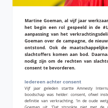
Martine Goeman, al vijf jaar werkzaa
het begin een rol gespeeld in de 
aanpassing van het verkrachtingsdelic
Goeman over de campagne, de nieuwe
ontstond. Ook de maatschappelijk
slachtoffers komen aan bod. Daarnaa
nodig zijn om de rechten van slacht
consent te bevorderen.
Iedereen achter consent
Vijf jaar geleden startte Amnesty Inter
boodschap was helder: consent, ofwel inst
definitie van verkrachting. ‘In de oude we
Goeman uit. ‘Dat strookte niet met de 