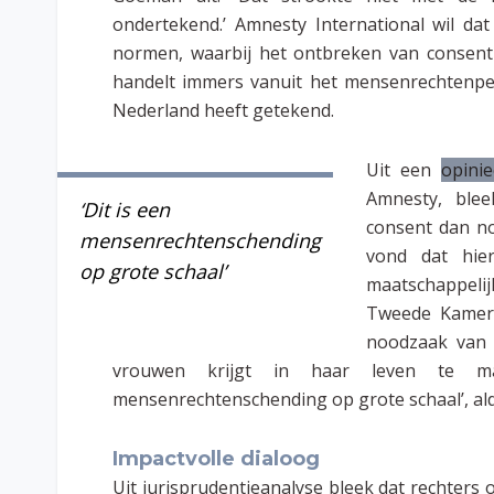
ondertekend.’ Amnesty International wil da
normen, waarbij het ontbreken van consent h
handelt immers vanuit het mensenrechtenper
Nederland heeft getekend.
Uit een
opini
Amnesty, blee
‘Dit is een
consent dan no
mensenrechtenschending
vond dat hie
op grote schaal’
maatschappelij
Tweede Kamer.
noodzaak van 
vrouwen krijgt in haar leven te m
mensenrechtenschending op grote schaal’, a
Impactvolle dialoog
Uit jurisprudentieanalyse bleek dat rechter