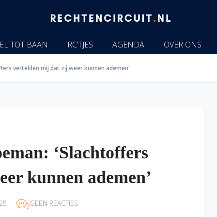
EL TOT BAAN
RC’TJES
AGENDA
OVER ONS
fers vertelden mij dat zij weer kunnen ademen’
eman: ‘Slachtoffers
 weer kunnen ademen’
25
GEEN REACTIES