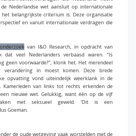
t de Nederlandse wet aansluit op internationale
et belangrijkste criterium is. Deze organisatie
spectief en vanuit internationale verdragen die
eonderzoek
van I&O Research, in opdracht van
k dat veel Nederlanders verbaasd waren. “Is
g geen voorwaarde?”, klonk het. Het merendeel
r verandering in moest komen. Deze brede
ke opvatting vond uiteindelijk weerklank in de
 Kamerleden van links tot rechts erkenden de
een nieuwe wet. Gelukkig, want één op de vijf
aken met seksueel geweld. ‘Dit is een
ldus Goeman.
s onder de oude wetgeving vaak worstelden met de