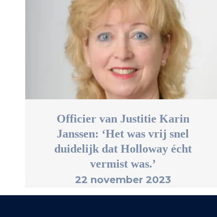
Officier van Justitie Karin
Janssen: ‘Het was vrij snel
duidelijk dat Holloway écht
vermist was.’
22 november 2023