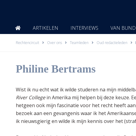
Ga
naar
de
inhoud
ARTIKELEN
INTERVIEWS
VAN BUND
Rechtencircuit
Over ons
Teamleden
Oud redactieleden
Philine Bertrams
Wist ik nu echt wat ik wilde studeren na mijn middel
River College
in Amerika mij helpen bij deze keuze. 
hetgeen ook mijn fascinatie voor het recht heeft a
bezoek aan een gevangenis waar ik het Amerikaanse
ik nieuwsgierig en wilde ik mijn kennis over het (str