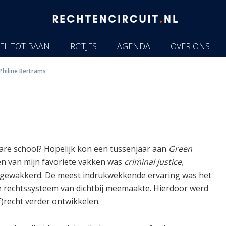
EL TOT BAAN
RC’TJES
AGENDA
OVER ONS
Philine Bertrams
bare school? Hopelijk kon een tussenjaar aan
Green
Een van mijn favoriete vakken was
criminal justice,
angewakkerd. De meest indrukwekkende ervaring was het
 rechtssysteem van dichtbij meemaakte. Hierdoor werd
af)recht verder ontwikkelen.