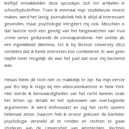
leeftijd ontwikkelden deze sprookjes zich tot artikelen in
schooltijdschriften. Toen ik eenmaal mijn studiekeuze moest
maken, werd het lastig. Journalistiek heb ik altijd al interessant
gevonden, maar psychologie intrigeert mij ook. Misschien is
dat laatste toch een gevolg van het bingewatchen van
true
crime
series gedurende de coronapandemie. Het voelde als
een ingewikkeld dilemma, tot ik bij Boston University (BU)
ontdekte dat ik beide interesses kon combineren. Er was geen
twijfel meer mogelijk: dit was het pad dat voor mij bestemd
was.
Helaas bleek dit toch niet zo makkelijk te zijn. Na mijn eerste
jaar BU liep ik stage bij een advocatenkantoor in New York.
Hier leerde ik kernvaardigheden van het recht kennen zoals
het letten op details en het opbouwen van overtuigende
argumenten. Ik werd enthousiast en zag het recht opeens
helemaal zitten. Daarom heb ik ervoor gekozen de bachelor
psychologie versneld af te ronden en rechten te gaan
studeren aan de Universiteit van Amsterdam. Rechten