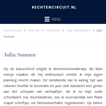
Ga
naar
de
MENU
inhoud
Rechtencircuit
Over ons
Teamleden
Oud redactieleden
Julia
Somsen
Julia Somsen
Op de basisschool volgde ik Montessorionderwijs. Als klein
meisje maakte dit mij enthousiast omdat ik mijn eigen
planning mocht maken. Dit betekende dat ik weinig tijd aan
rekenen hoefde te besteden en juist veel aandacht kon geven
aan het schrijven van verhaaltjes. Als ik nu mijn oude
schoolwerk zou doorbladeren, zou ik voornamelijk een flinke
stapel schriftjes vol fantasieverhalen tegenkomen. Op latere