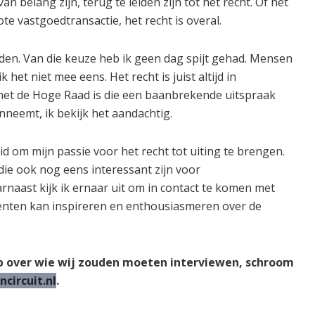
n belang zijn, terug te leiden zijn tot het recht. Of het
te vastgoedtransactie, het recht is overal.
iden. Van die keuze heb ik geen dag spijt gehad. Mensen
 het niet mee eens. Het recht is juist altijd in
f het de Hoge Raad is die een baanbrekende uitspraak
nneemt, ik bekijk het aandachtig.
eid om mijn passie voor het recht tot uiting te brengen.
die ook nog eens interessant zijn voor
rnaast kijk ik ernaar uit om in contact te komen met
denten kan inspireren en enthousiasmeren over de
p over wie wij zouden moeten interviewen, schroom
circuit.nl
.