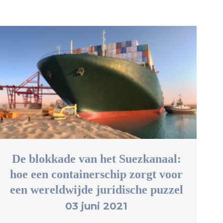
De blokkade van het Suezkanaal:
hoe een containerschip zorgt voor
een wereldwijde juridische puzzel
03 juni 2021