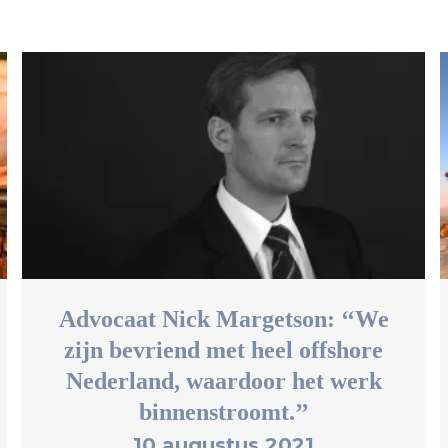
Advocaat Nick Margetson: ‘‘We
zijn bevriend met heel offshore
Nederland, waardoor het werk
binnenstroomt.’’
10 augustus 2021