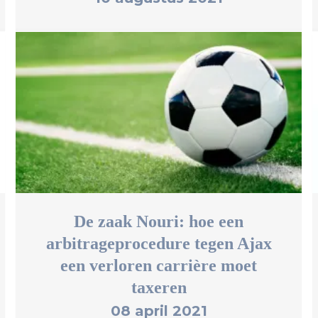
De zaak Nouri: hoe een
arbitrageprocedure tegen Ajax
een verloren carrière moet
taxeren
08 april 2021