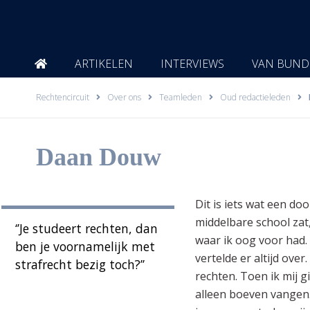
Ga
naar
de
inhoud
ARTIKELEN
INTERVIEWS
VAN BUND
Rechtencircuit
Over ons
Teamleden
Oud redactieleden
Daan Douw
Dit is iets wat een d
middelbare school zat
‘’Je studeert rechten, dan
waar ik oog voor had. 
ben je voornamelijk met
vertelde er altijd ove
strafrecht bezig toch?’’
rechten. Toen ik mij 
alleen boeven vangen.