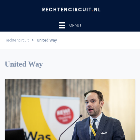
Ga
naar
de
MENU
inhoud
Rechtencircuit
United Way
United Way