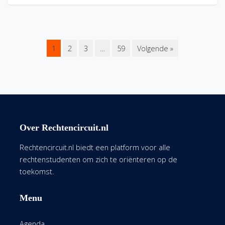
1
2
3
…
59
Volgende »
Over Rechtencircuit.nl
Rechtencircuit.nl biedt een platform voor alle
rechtenstudenten om zich te oriënteren op de
toekomst.
Menu
Agenda