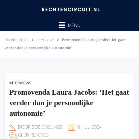
Ga
naar
de
MENU
inhoud
Rechtencircuit
Interviews
Promovenda Laura Jacobs: ‘Het gaat
verder dan je persoonlijke autonomie’
INTERVIEWS
Promovenda Laura Jacobs: ‘Het gaat
verder dan je persoonlijke
autonomie’
DOOR
ZOË GOSLINGS
01 JULI 2024
GEEN REACTIES