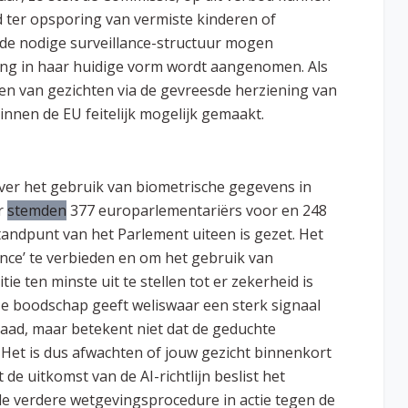
 ter opsporing van vermiste kinderen of
l de nodige surveillance-structuur mogen
ing in haar huidige vorm wordt aangenomen. Als
en van gezichten via de gevreesde herziening van
innen de EU feitelijk mogelijk gemaakt.
ver het gebruik van biometrische gegevens in
r
stemden
377 europarlementariërs voor en 248
tandpunt van het Parlement uiteen is gezet. Het
ance’ te verbieden en om het gebruik van
e ten minste uit te stellen tot er zekerheid is
eze boodschap geeft weliswaar een sterk signaal
ad, maar betekent niet dat de geduchte
. Het is dus afwachten of jouw gezicht binnenkort
de uitkomst van de AI-richtlijn beslist het
de verdere wetgevingsprocedure in actie tegen de