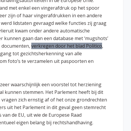
dhavingsautoriteiten in de Europese Unie.
rland met enkel een vingerafdruk op het spoor
er zijn of haar vingerafdrukken in een andere
werd lidstaten gevraagd welke functies zij graag
 Hieruit kwam onder andere automatische
er kunnen gaan dan een database met ‘mugshots’
ne documenten,
verkregen door het blad Politico
,
toegang tot gezichtsherkenning van alle
r om foto’s te verzamelen uit paspoorten en
eer waarschijnlijk een voorstel tot herziening
al kunnen stemmen. Het Parlement heeft bij dit
ci vragen zich ernstig af of het onze grondrechten
s uit het Parlement in dit geval geen stemrecht
 van de EU, uit wie de Europese Raad
entueel eigen belang bij rechtshandhaving.