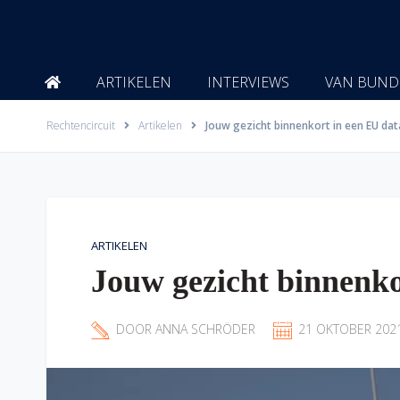
Ga
naar
de
inhoud
ARTIKELEN
INTERVIEWS
VAN BUND
Rechtencircuit
Artikelen
Jouw gezicht binnenkort in een EU da
ARTIKELEN
Jouw gezicht binnenko
DOOR
ANNA SCHRÖDER
21 OKTOBER 202