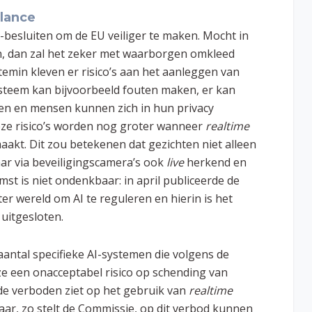
lance
m-besluiten om de EU veiliger te maken. Mocht in
n, dan zal het zeker met waarborgen omkleed
min kleven er risico’s aan het aanleggen van
steem kan bijvoorbeeld fouten maken, er kan
den en mensen kunnen zich in hun privacy
eze risico’s worden nog groter wanneer
realtime
kt. Dit zou betekenen dat gezichten niet alleen
aar via beveiligingscamera’s ook
live
herkend en
t is niet ondenkbaar: in april publiceerde de
r wereld om AI te reguleren en hierin is het
uitgesloten.
ntal specifieke AI-systemen die volgens de
 een onacceptabel risico op schending van
e verboden ziet op het gebruik van
realtime
ar, zo stelt de Commissie, op dit verbod kunnen