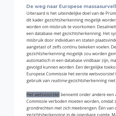
De weg naar Europese massasurveil
Uiteraard is het uiteindelijke doel van de Prü
dit kader gezichtsherkenning mogelijk worde
worden om misbruik te voorkomen. Desalniette
een database met gezichtsherkenning. Het sy
misbruik door individuen en staten plaatsvin
aangetast of zelfs continu bekeken voelen. D
gezichtsherkenning mogelijk zou worden gemaa
automatisch in een database vindbaar zijn, m
gevolgd kunnen worden. Een dergelijke toekoms
Europese Commissie het eerste wetsvoorstel te
gebruik van
realtime
gezichtsherkenning niet 
Het wetsvoorstel
benoemt onder andere een aa
Commissie verboden moeten worden, omdat ze
grondrechten met zich meebrengen. Één van d
gezichtsherkenning in de openbare ruimte. Ma