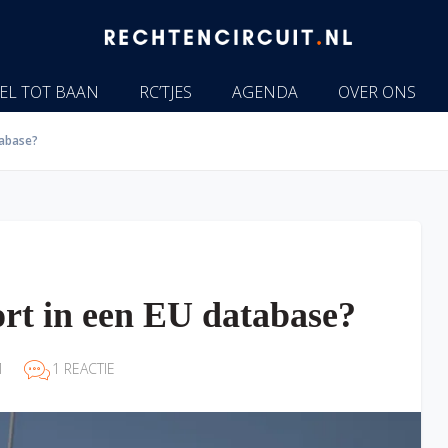
EL TOT BAAN
RC’TJES
AGENDA
OVER ONS
tabase?
rt in een EU database?
1
1 REACTIE