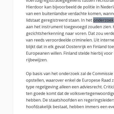
voertuigregistratiegegevens tussen rechtshan
Hierdoor kan bijvoorbeeld de politie in Nede
van een buitenlandse verdachte komen, wanne
lidstaat geregistreerd staan. In het
onderzoek
aan het instrument toegevoegd zouden zien.
gezichtsherkenning naar voren. Dat zou verd
van reeds veroordeelde criminelen. Uit inter
blijkt dat in elk geval Oostenrijk en Finland 
Europeanen willen. Finland stelde hierbij voo
rijbewijzen.
Op basis van het onderzoek zal de Commissie z
opstellen, waarover enkel de Europese Raad z
type regelgeving alleen een adviesrecht. Criti
ten goede komt dat de volksvertegenwoordiger
hebben. De staatshoofden en regeringsleiders
hoofdzakelijk bestaat, hebben immers een ev