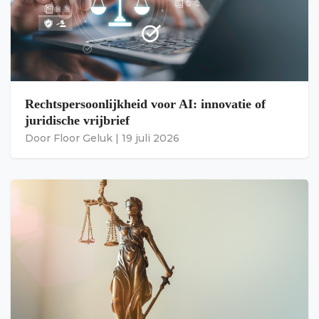
Rechtspersoonlijkheid voor AI: innovatie of
juridische vrijbrief
Door
Floor Geluk
|
19 juli 2026