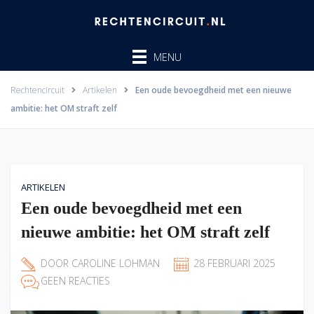
Ga
naar
de
MENU
inhoud
Rechtencircuit
Artikelen
Een oude bevoegdheid met een nieuwe
ambitie: het OM straft zelf
ARTIKELEN
Een oude bevoegdheid met een
nieuwe ambitie: het OM straft zelf
DOOR
CAROLINE LOHMAN
28 FEBRUARI 2025
GEEN REACTIES