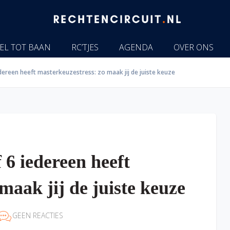
EL TOT BAAN
RC’TJES
AGENDA
OVER ONS
dereen heeft masterkeuzestress: zo maak jij de juiste keuze
 6 iedereen heeft
maak jij de juiste keuze
GEEN REACTIES