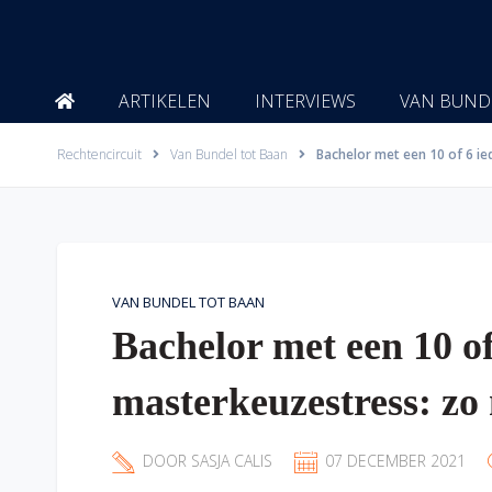
Ga
naar
de
inhoud
ARTIKELEN
INTERVIEWS
VAN BUND
Rechtencircuit
Van Bundel tot Baan
Bachelor met een 10 of 6 ie
VAN BUNDEL TOT BAAN
Bachelor met een 10 of
masterkeuzestress: zo 
DOOR
SASJA CALIS
07 DECEMBER 2021