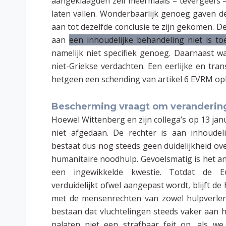
aangeklaagden zelf meermaals – tevergeefs – 
laten vallen. Wonderbaarlijk genoeg gaven de 
aan tot dezelfde conclusie te zijn gekomen. D
aan
een inhoudelijke behandeling niet is 
namelijk niet specifiek genoeg. Daarnaast w
niet-Griekse verdachten. Een eerlijke en tr
hetgeen een schending van artikel 6 EVRM op
Bescherming vraagt om veranderin
Hoewel Wittenberg en zijn collega’s op 13 ja
niet afgedaan. De rechter is aan inhoudel
bestaat dus nog steeds geen duidelijkheid ove
humanitaire noodhulp. Gevoelsmatig is het ant
een ingewikkelde kwestie. Totdat de 
verduidelijkt ofwel aangepast wordt, blijft d
met de mensenrechten van zowel hulpverlene
bestaan dat vluchtelingen steeds vaker aan h
nalaten niet een strafbaar feit op, als w