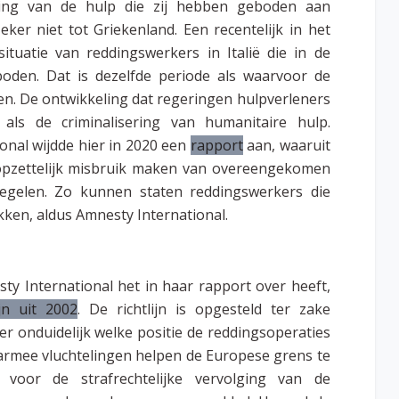
iding van de hulp die zij hebben geboden aan
eker niet tot Griekenland. Een recentelijk in het
situatie van reddingswerkers in Italië die in de
oden. Dat is dezelfde periode als waarvoor de
en. De ontwikkeling dat regeringen hulpverleners
 als de criminalisering van humanitaire hulp.
nal wijdde hier in 2020 een
rapport
aan, waaruit
 opzettelijk misbruik maken van overeengekomen
egelen. Zo kunnen staten reddingswerkers die
ken, aldus Amnesty International.
 International het in haar rapport over heeft,
jn uit 2002
. De richtlijn is opgesteld ter zake
er onduidelijk welke positie de reddingsoperaties
armee vluchtelingen helpen de Europese grens te
h voor de strafrechtelijke vervolging van de