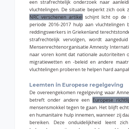
een strafrechtelijk onderzoek naar aanle
vluchtelingen. De situatie beperkt zich ook z
NRC verschenen artikel
schijnt licht op de 
periode 2016-2017 hulp aan vluchtelingen b
reddingswerkers in Griekenland terechtstond
strafrechtelijk vervolgen, wordt aangeduid
Mensenrechtenorganisatie Amnesty Internatio
naar voren komt dat nationale autoriteiten
migratiewetten en -beleid en andere maatr
vluchtelingen proberen te helpen hard aanpak
Leemten in Europese regelgeving
De overeengekomen regelgeving waar Amnesty
betreft onder andere een
Europese richtli
mensensmokkel tegen te gaan. Het blijft echt
en humanitaire hulp innemen, wanneer zij da
bereiken. Deze onduidelijkheid leent zic