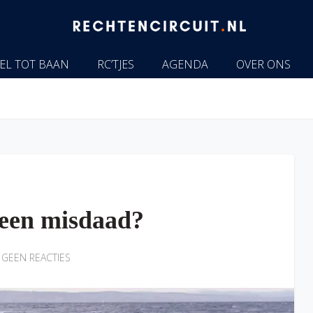
EL TOT BAAN
RC’TJES
AGENDA
OVER ONS
 een misdaad?
GEEN REACTIES