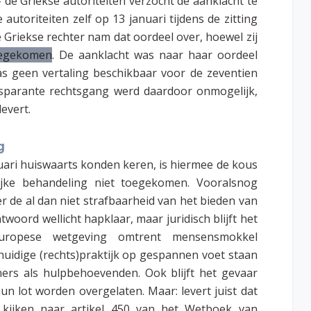
de Griekse autoriteiten verzocht de aanklacht te
autoriteiten zelf op 13 januari tijdens de zitting
e Griekse rechter nam dat oordeel over, hoewel zij
toegekomen
. De aanklacht was naar haar oordeel
as geen vertaling beschikbaar voor de zeventien
ansparante rechtsgang werd daardoor onmogelijk,
levert.
g
nuari huiswaarts konden keren, is hiermee de kous
ijke behandeling niet toegekomen. Vooralsnog
r de al dan niet strafbaarheid van het bieden van
woord wellicht hapklaar, maar juridisch blijft het
Europese wetgeving omtrent mensensmokkel
e huidige (rechts)praktijk op gespannen voet staan
rs als hulpbehoevenden. Ook blijft het gevaar
un lot worden overgelaten. Maar: levert juist dat
e kijken naar artikel 450 van het Wetboek van