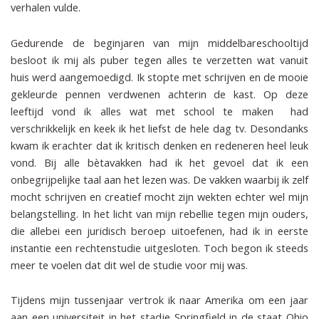
verhalen vulde.
Gedurende de beginjaren van mijn middelbareschooltijd
besloot ik mij als puber tegen alles te verzetten wat vanuit
huis werd aangemoedigd. Ik stopte met schrijven en de mooie
gekleurde pennen verdwenen achterin de kast. Op deze
leeftijd vond ik alles wat met school te maken had
verschrikkelijk en keek ik het liefst de hele dag tv. Desondanks
kwam ik erachter dat ik kritisch denken en redeneren heel leuk
vond. Bij alle bètavakken had ik het gevoel dat ik een
onbegrijpelijke taal aan het lezen was. De vakken waarbij ik zelf
mocht schrijven en creatief mocht zijn wekten echter wel mijn
belangstelling. In het licht van mijn rebellie tegen mijn ouders,
die allebei een juridisch beroep uitoefenen, had ik in eerste
instantie een rechtenstudie uitgesloten. Toch begon ik steeds
meer te voelen dat dit wel de studie voor mij was.
Tijdens mijn tussenjaar vertrok ik naar Amerika om een jaar
aan een universiteit in het stadje Springfield in de staat Ohio