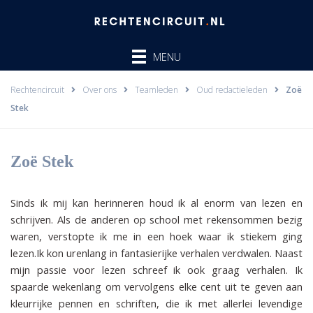
Ga
naar
de
MENU
inhoud
Rechtencircuit
Over ons
Teamleden
Oud redactieleden
Zoë
Stek
Zoë Stek
Sinds ik mij kan herinneren houd ik al enorm van lezen en
schrijven. Als de anderen op school met rekensommen bezig
waren, verstopte ik me in een hoek waar ik stiekem ging
lezen.Ik kon urenlang in fantasierijke verhalen verdwalen. Naast
mijn passie voor lezen schreef ik ook graag verhalen. Ik
spaarde wekenlang om vervolgens elke cent uit te geven aan
kleurrijke pennen en schriften, die ik met allerlei levendige