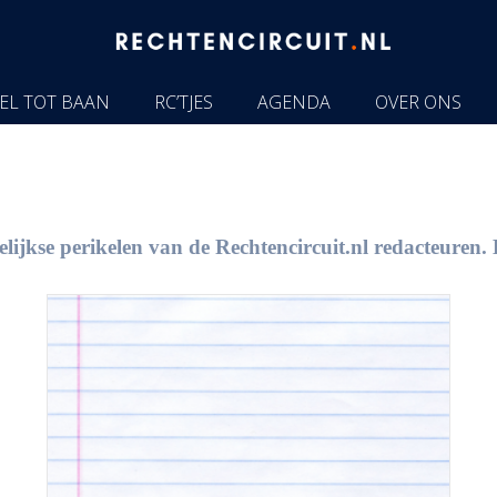
EL TOT BAAN
RC’TJES
AGENDA
OVER ONS
lijkse perikelen van de Rechtencircuit.nl redacteuren. 