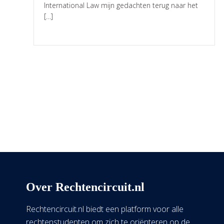
International Law mijn gedachten terug naar het
[…]
Over Rechtencircuit.nl
Rechtencircuit.nl biedt een platform voor alle
rechtenstudenten om zich te oriënteren op de