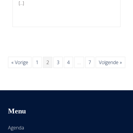
[…]
« Vorige
1
2
3
4
…
7
Volgende »
Menu
Agenda