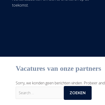
toekomst.
Vacatures van onze partners
Sorry, we konden geen berichten vinden. Probeer and
Zoek
naar: