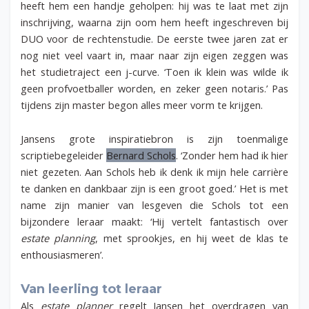
heeft hem een handje geholpen: hij was te laat met zijn
inschrijving, waarna zijn oom hem heeft ingeschreven bij
DUO voor de rechtenstudie. De eerste twee jaren zat er
nog niet veel vaart in, maar naar zijn eigen zeggen was
het studietraject een j-curve. ‘Toen ik klein was wilde ik
geen profvoetballer worden, en zeker geen notaris.’ Pas
tijdens zijn master begon alles meer vorm te krijgen.
Jansens grote inspiratiebron is zijn toenmalige
scriptiebegeleider
Bernard Schols
. ‘Zonder hem had ik hier
niet gezeten. Aan Schols heb ik denk ik mijn hele carrière
te danken en dankbaar zijn is een groot goed.’ Het is met
name zijn manier van lesgeven die Schols tot een
bijzondere leraar maakt: ‘Hij vertelt fantastisch over
estate planning
, met sprookjes, en hij weet de klas te
enthousiasmeren’.
Van leerling tot leraar
Als
estate planner
regelt Jansen het overdragen van