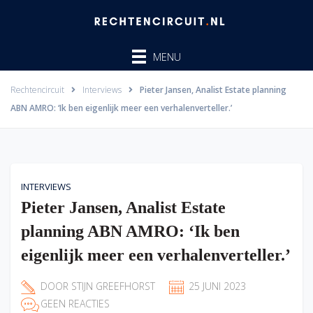
Ga
naar
de
MENU
inhoud
Rechtencircuit
Interviews
Pieter Jansen, Analist Estate planning
ABN AMRO: ‘Ik ben eigenlijk meer een verhalenverteller.’
INTERVIEWS
Pieter Jansen, Analist Estate
planning ABN AMRO: ‘Ik ben
eigenlijk meer een verhalenverteller.’
DOOR
STIJN GREEFHORST
25 JUNI 2023
GEEN REACTIES