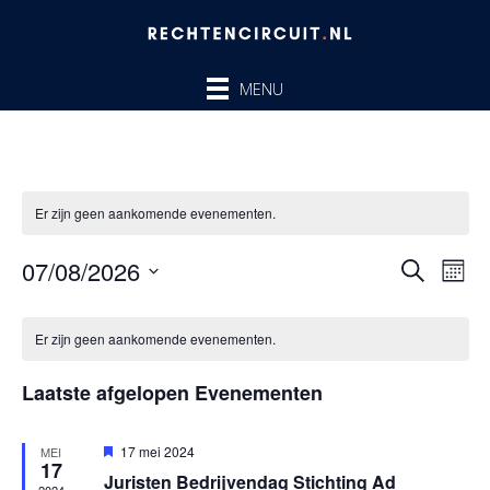
Ga
naar
de
MENU
inhoud
Er zijn geen aankomende evenementen.
07/08/2026
Evenem
Ev
ZOEKEN
MAA
Zoeken
we
Selecteer
en
nav
Kalender
een
Er zijn geen aankomende evenementen.
weergev
van
datum.
navigatie
Evenementen
Laatste afgelopen Evenementen
Uitgelicht
17 mei 2024
MEI
17
Juristen Bedrijvendag Stichting Ad