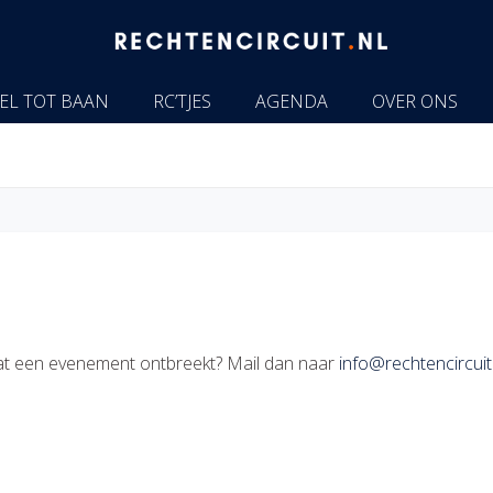
EL TOT BAAN
RC’TJES
AGENDA
OVER ONS
e dat een evenement ontbreekt? Mail dan naar
info@rechtencircuit.