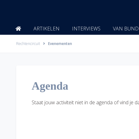
Ga
naar
de
inhoud
ARTIKELEN
INTERVIEWS
VAN BUND
Rechtencircuit
Evenementen
Agenda
Staat jouw activiteit niet in de agenda of vind j