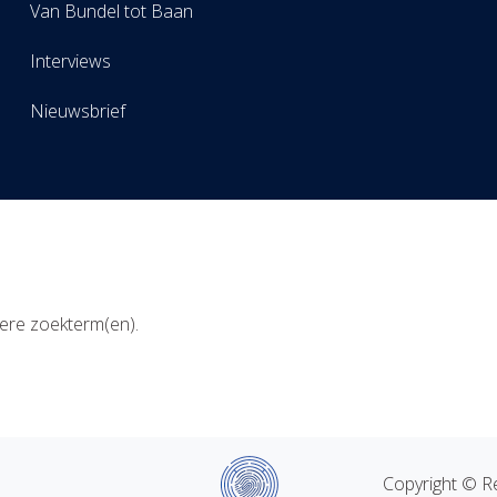
Van Bundel tot Baan
Interviews
Nieuwsbrief
ere zoekterm(en).
Copyright © Re