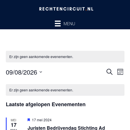
Ga
naar
de
MENU
inhoud
Er zijn geen aankomende evenementen.
09/08/2026
Evenem
Ev
ZOEKEN
MAA
Zoeken
we
Selecteer
en
nav
Kalender
een
Er zijn geen aankomende evenementen.
weergev
van
datum.
navigatie
Evenementen
Laatste afgelopen Evenementen
Uitgelicht
17 mei 2024
MEI
17
Juristen Bedrijvendag Stichting Ad