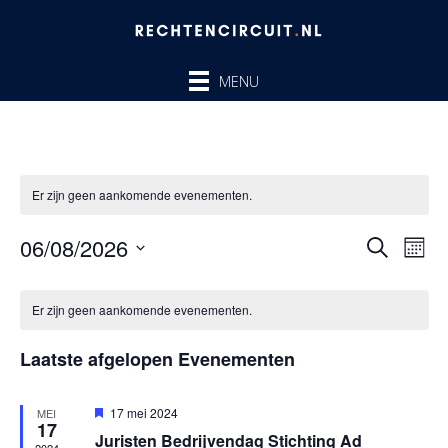
Ga
naar
de
MENU
inhoud
Er zijn geen aankomende evenementen.
06/08/2026
Evenem
Ev
ZOEKEN
MAA
Zoeken
we
Selecteer
en
nav
Kalender
een
Er zijn geen aankomende evenementen.
weergev
van
datum.
navigatie
Evenementen
Laatste afgelopen Evenementen
Uitgelicht
17 mei 2024
MEI
17
Juristen Bedrijvendag Stichting Ad