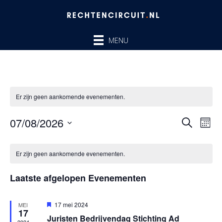
Ga
naar
de
MENU
inhoud
Er zijn geen aankomende evenementen.
07/08/2026
Evenem
Ev
ZOEKEN
MAA
Zoeken
we
Selecteer
en
nav
Kalender
een
Er zijn geen aankomende evenementen.
weergev
van
datum.
navigatie
Evenementen
Laatste afgelopen Evenementen
Uitgelicht
17 mei 2024
MEI
17
Juristen Bedrijvendag Stichting Ad