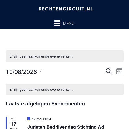
Ga
naar
de
MENU
inhoud
Er zijn geen aankomende evenementen.
10/08/2026
Evenem
Ev
ZOEKEN
MAA
Zoeken
we
Selecteer
en
nav
Kalender
een
Er zijn geen aankomende evenementen.
weergev
van
datum.
navigatie
Evenementen
Laatste afgelopen Evenementen
Uitgelicht
17 mei 2024
MEI
17
Juristen Bedrijvendag Stichting Ad