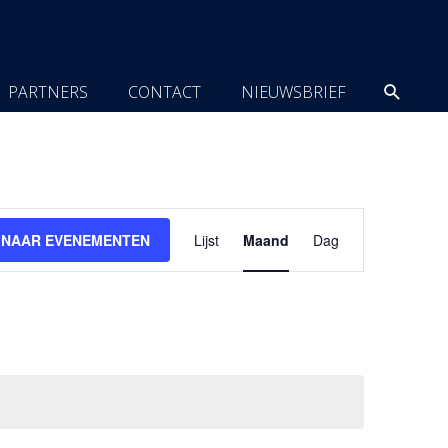
Zoeke
PARTNERS
CONTACT
NIEUWSBRIEF
Evenement
 NAAR EVENEMENTEN
Lijst
Maand
Dag
weergaven
navigatie