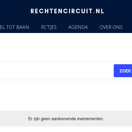
EL TOT BAAN
RC’TJES
AGENDA
OVER ONS
ZOEK
Er zijn geen aankomende evenementen.