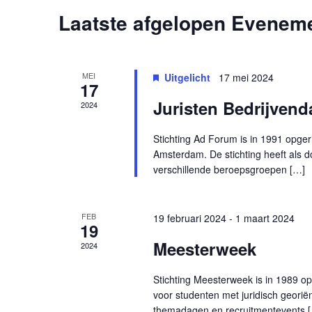
Laatste afgelopen Evenem
Kalender
van
Evenementen
MEI
Uitgelicht
17 mei 2024
17
Juristen Bedrijven
2024
Stichting Ad Forum is in 1991 opger
Amsterdam. De stichting heeft als 
verschillende beroepsgroepen […]
FEB
19 februari 2024
-
1 maart 2024
19
Meesterweek
2024
Stichting Meesterweek is in 1989 opg
voor studenten met juridisch georië
themadagen en recruitmentevents 