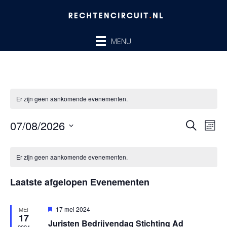
Ga
naar
de
MENU
inhoud
Er zijn geen aankomende evenementen.
07/08/2026
Evenem
Ev
ZOEKEN
MAA
Zoeken
we
Selecteer
en
nav
Kalender
een
Er zijn geen aankomende evenementen.
weergev
van
datum.
navigatie
Evenementen
Laatste afgelopen Evenementen
Uitgelicht
17 mei 2024
MEI
17
Juristen Bedrijvendag Stichting Ad