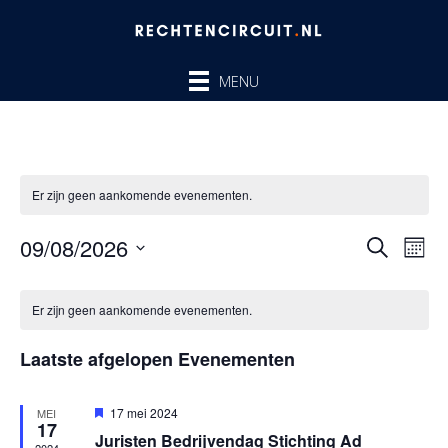
Ga
naar
de
MENU
inhoud
Er zijn geen aankomende evenementen.
09/08/2026
Evenem
Ev
ZOEKEN
MAA
Zoeken
we
Selecteer
en
nav
Kalender
een
Er zijn geen aankomende evenementen.
weergev
van
datum.
navigatie
Evenementen
Laatste afgelopen Evenementen
Uitgelicht
17 mei 2024
MEI
17
Juristen Bedrijvendag Stichting Ad