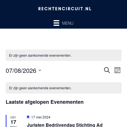
Ga
naar
de
MENU
inhoud
Er zijn geen aankomende evenementen.
07/08/2026
Evenem
Ev
ZOEKEN
MAA
Zoeken
we
Selecteer
en
nav
Kalender
een
Er zijn geen aankomende evenementen.
weergev
van
datum.
navigatie
Evenementen
Laatste afgelopen Evenementen
Uitgelicht
17 mei 2024
MEI
17
Juristen Bedrijvendag Stichting Ad