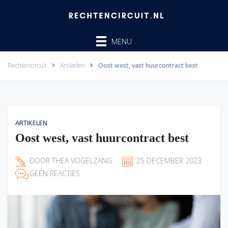
Ga
naar
de
MENU
inhoud
Rechtencircuit
Artikelen
Oost west, vast huurcontract best
ARTIKELEN
Oost west, vast huurcontract best
DOOR
THEA VOGELZANG
25 DECEMBER 2023
GEEN REACTIES