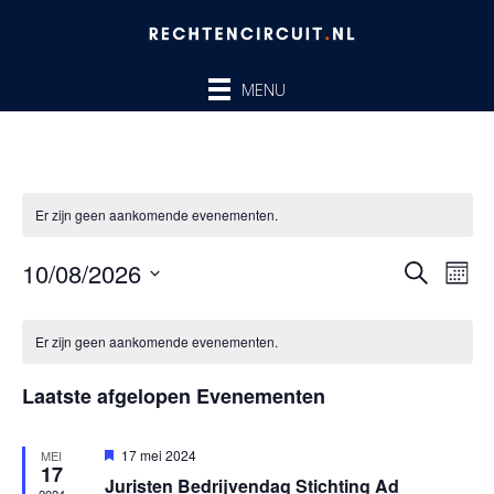
Ga
naar
de
MENU
inhoud
Er zijn geen aankomende evenementen.
10/08/2026
Evenem
Ev
ZOEKEN
MAA
Zoeken
we
Selecteer
en
nav
Kalender
een
Er zijn geen aankomende evenementen.
weergev
van
datum.
navigatie
Evenementen
Laatste afgelopen Evenementen
Uitgelicht
17 mei 2024
MEI
17
Juristen Bedrijvendag Stichting Ad