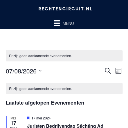
Ga
naar
de
MENU
inhoud
Er zijn geen aankomende evenementen.
07/08/2026
Evenem
Ev
ZOEKEN
MAA
Zoeken
we
Selecteer
en
nav
Kalender
een
Er zijn geen aankomende evenementen.
weergev
van
datum.
navigatie
Evenementen
Laatste afgelopen Evenementen
Uitgelicht
17 mei 2024
MEI
17
Juristen Bedrijvendag Stichting Ad