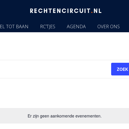
EL TOT BAAN
RC’TJES
AGENDA
OVER ONS
ZOEK
Er zijn geen aankomende evenementen.