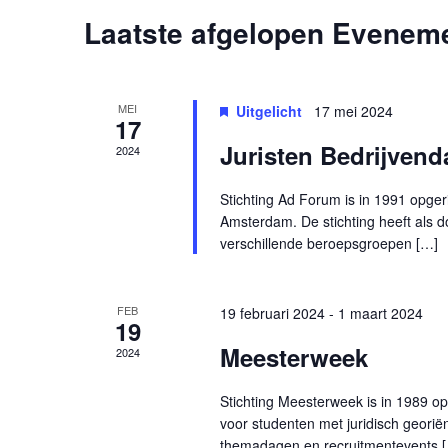
Laatste afgelopen Evenem
Kalender
van
Evenementen
MEI
Uitgelicht
17 mei 2024
17
Juristen Bedrijven
2024
Stichting Ad Forum is in 1991 opger
Amsterdam. De stichting heeft als 
verschillende beroepsgroepen […]
FEB
19 februari 2024
-
1 maart 2024
19
Meesterweek
2024
Stichting Meesterweek is in 1989 opg
voor studenten met juridisch georië
themadagen en recruitmentevents 