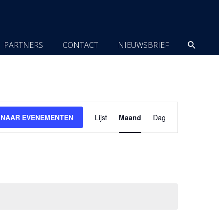
Zoeke
PARTNERS
CONTACT
NIEUWSBRIEF
Evenement
 NAAR EVENEMENTEN
Lijst
Maand
Dag
weergaven
navigatie