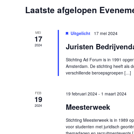
Laatste afgelopen Evenem
Kalender
van
Evenementen
MEI
Uitgelicht
17 mei 2024
17
Juristen Bedrijven
2024
Stichting Ad Forum is in 1991 opger
Amsterdam. De stichting heeft als 
verschillende beroepsgroepen […]
FEB
19 februari 2024
-
1 maart 2024
19
Meesterweek
2024
Stichting Meesterweek is in 1989 opg
voor studenten met juridisch georië
themadagen en recruitmentevents 