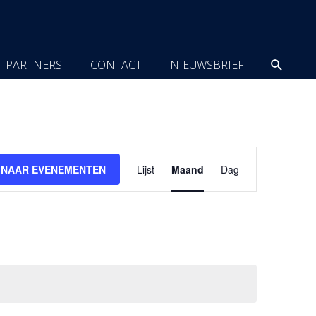
Zoeke
PARTNERS
CONTACT
NIEUWSBRIEF
Evenement
 NAAR EVENEMENTEN
Lijst
Maand
Dag
weergaven
navigatie