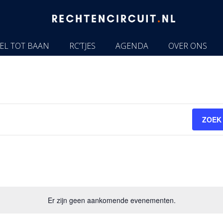
EL TOT BAAN
RC’TJES
AGENDA
OVER ONS
ZOEK
Er zijn geen aankomende evenementen.