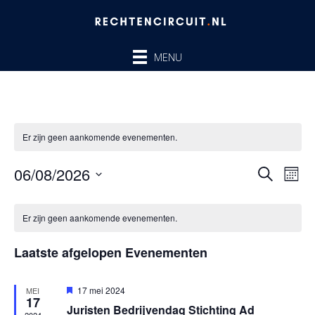
Ga
naar
de
MENU
inhoud
Er zijn geen aankomende evenementen.
06/08/2026
Evenem
Ev
ZOEKEN
MAA
Zoeken
we
Selecteer
en
nav
Kalender
een
Er zijn geen aankomende evenementen.
weergev
van
datum.
navigatie
Evenementen
Laatste afgelopen Evenementen
Uitgelicht
17 mei 2024
MEI
17
Juristen Bedrijvendag Stichting Ad