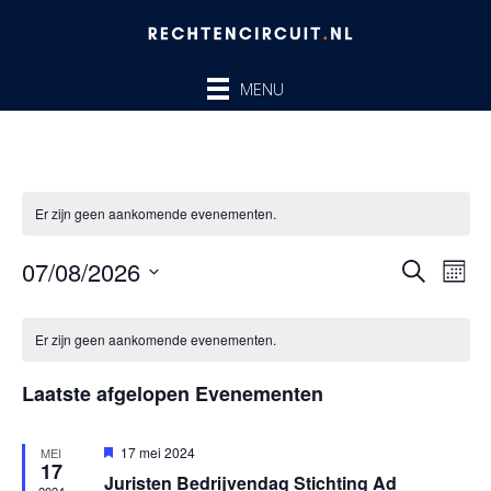
Ga
naar
de
MENU
inhoud
Er zijn geen aankomende evenementen.
07/08/2026
Evenem
Ev
ZOEKEN
MAA
Zoeken
we
Selecteer
en
nav
Kalender
een
Er zijn geen aankomende evenementen.
weergev
van
datum.
navigatie
Evenementen
Laatste afgelopen Evenementen
Uitgelicht
17 mei 2024
MEI
17
Juristen Bedrijvendag Stichting Ad