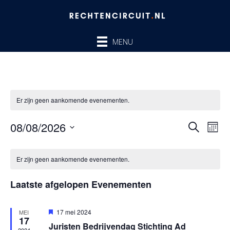
Ga
naar
de
MENU
inhoud
Er zijn geen aankomende evenementen.
08/08/2026
Evenem
Ev
ZOEKEN
MAA
Zoeken
we
Selecteer
en
nav
Kalender
een
Er zijn geen aankomende evenementen.
weergev
van
datum.
navigatie
Evenementen
Laatste afgelopen Evenementen
Uitgelicht
17 mei 2024
MEI
17
Juristen Bedrijvendag Stichting Ad