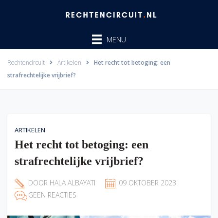
Ga
naar
de
MENU
inhoud
Rechtencircuit
Artikelen
Het recht tot betoging: een
strafrechtelijke vrijbrief?
ARTIKELEN
Het recht tot betoging: een
strafrechtelijke vrijbrief?
DOOR
HALA ALBAYATI
09 OKTOBER 2023
GEEN REACTIES