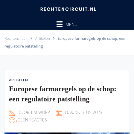
Ga
naar
de
MENU
inhoud
Rechtencircuit
Artikelen
Europese farmaregels op de schop: een
regulatoire patstelling
ARTIKELEN
Europese farmaregels op de schop:
een regulatoire patstelling
DOOR
TIM WORP
16 AUGUSTUS 2023
GEEN REACTIES