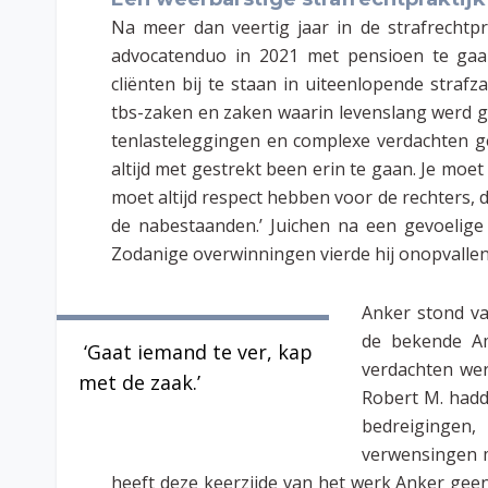
Na meer dan veertig jaar in de strafrechtp
advocatenduo in 2021 met pensioen te gaan
cliënten bij te staan in uiteenlopende strafz
tbs-zaken en zaken waarin levenslang werd 
tenlasteleggingen en complexe verdachten gec
altijd met gestrekt been erin te gaan. Je moe
moet altijd respect hebben voor de rechters, d
de nabestaanden.’ Juichen na een gevoelige
Zodanige overwinningen vierde hij onopvallend
Anker stond va
de bekende Am
‘Gaat iemand te ver, kap
verdachten wer
met de zaak.’
Robert M. hadd
bedreiginge
verwensingen me
heeft deze keerzijde van het werk Anker ge