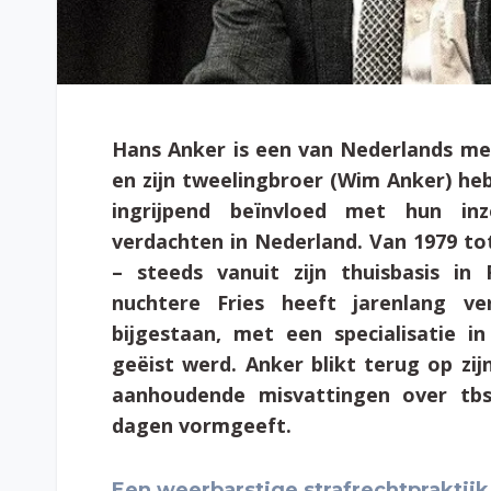
Hans Anker is een van Nederlands me
en zijn tweelingbroer (Wim Anker) heb
ingrijpend beïnvloed met hun in
verdachten in Nederland. Van 1979 tot
– steeds vanuit zijn thuisbasis in 
nuchtere Fries heeft jarenlang v
bijgestaan, met een specialisatie i
geëist werd. Anker blikt terug op zi
aanhoudende misvattingen over tbs
dagen vormgeeft.
Een weerbarstige strafrechtpraktij