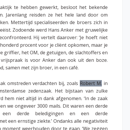
raktijk te hebben gewerkt, besloot het bekende
. Jarenlang reisden ze het hele land door om
aken. Mettertijd specialiseerden de broers zich in
geëist. Zodoende werd Hans Anker met gruwelijke
onfronteerd. Hij vertelt daarover: ‘Je hoeft niet
t honderd procent voor je cliënt opkomen, maar je
e griffier, het OM, de getuigen, de slachtoffers en
 vrijspraak is voor Anker dan ook uit den boze.
, samen met zijn broer, in een café.
ak omstreden verdachten bij, zoals
Robert M.
in
sterdamse zedenzaak. Het bijstaan van zulke
d hem niet altijd in dank afgenomen. ‘In de zaak
en we ongeveer 3000 mails. Dit waren een derde
n, een derde beledigingen en een derde
t een ernstige ziekte.’ Ondanks alle negativiteit
en moment weerhouden door te gaan. ‘We zeggen