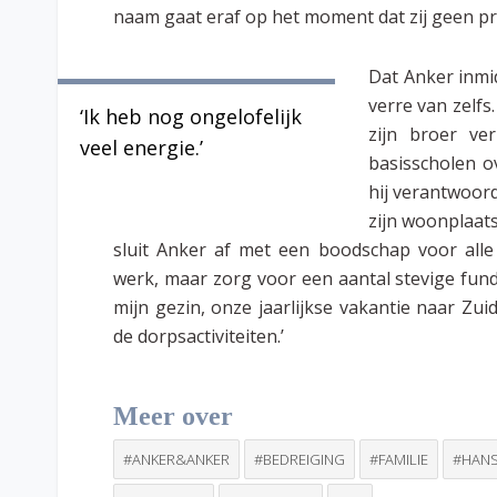
naam gaat eraf op het moment dat zij geen pr
Dat Anker inmid
verre van zelfs
‘Ik heb nog ongelofelijk
zijn broer ver
veel energie.’
basisscholen o
hij verantwoord
zijn woonplaat
sluit Anker af met een boodschap voor alle s
werk, maar zorg voor een aantal stevige funda
mijn gezin, onze jaarlijkse vakantie naar Z
de dorpsactiviteiten.’
Meer over
#ANKER&ANKER
#BEDREIGING
#FAMILIE
#HAN