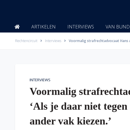
Ga
naar
de
inhoud
ARTIKELEN
INTERVIEWS
VAN BUND
Rechtencircuit
Interviews
Voormalig strafrechtadvocaat Hans An
INTERVIEWS
Voormalig strafrecht
‘Als je daar niet tege
ander vak kiezen.’