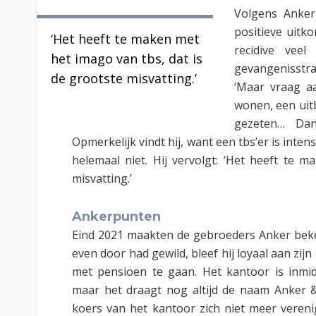
Volgens Anke
positieve uitk
‘Het heeft te maken met
recidive vee
het imago van tbs, dat is
gevangenisstra
de grootste misvatting.’
‘Maar vraag a
wonen, een uitb
gezeten… Dan
Opmerkelijk vindt hij, want een tbs’er is int
helemaal niet. Hij vervolgt: ‘Het heeft te 
misvatting.’
Ankerpunten
Eind 2021 maakten de gebroeders Anker bek
even door had gewild, bleef hij loyaal aan zi
met pensioen te gaan. Het kantoor is inmi
maar het draagt nog altijd de naam Anker &
koers van het kantoor zich niet meer vereni