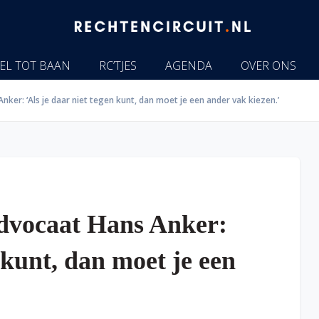
EL TOT BAAN
RC’TJES
AGENDA
OVER ONS
ker: ‘Als je daar niet tegen kunt, dan moet je een ander vak kiezen.’
advocaat Hans Anker:
n kunt, dan moet je een