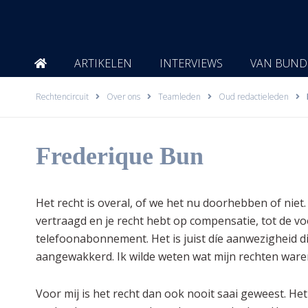
Ga
naar
de
inhoud
ARTIKELEN
INTERVIEWS
VAN BUND
Rechtencircuit
Over ons
Teamleden
Oud redactieleden
Frederique Bun
Het recht is overal, of we het nu doorhebben of niet. 
vertraagd en je recht hebt op compensatie, tot de vo
telefoonabonnement. Het is juist díe aanwezigheid di
aangewakkerd. Ik wilde weten wat mijn rechten waren
Voor mij is het recht dan ook nooit saai geweest. Het 