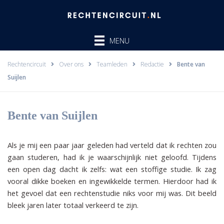
Ga
naar
de
MENU
inhoud
Rechtencircuit
Over ons
Teamleden
Redactie
Bente van
Suijlen
Bente van Suijlen
Als je mij een paar jaar geleden had verteld dat ik rechten zou
gaan studeren, had ik je waarschijnlijk niet geloofd. Tijdens
een open dag dacht ik zelfs: wat een stoffige studie. Ik zag
vooral dikke boeken en ingewikkelde termen. Hierdoor had ik
het gevoel dat een rechtenstudie niks voor mij was. Dit beeld
bleek jaren later totaal verkeerd te zijn.