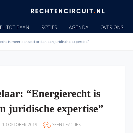
EL TOT BAAN
RC’TJES
AGENDA
OVER ONS
echt is meer een sector dan een juridische expertise”
laar: “Energierecht is
n juridische expertise”
10 OKTOBER 2019
GEEN REACTIES