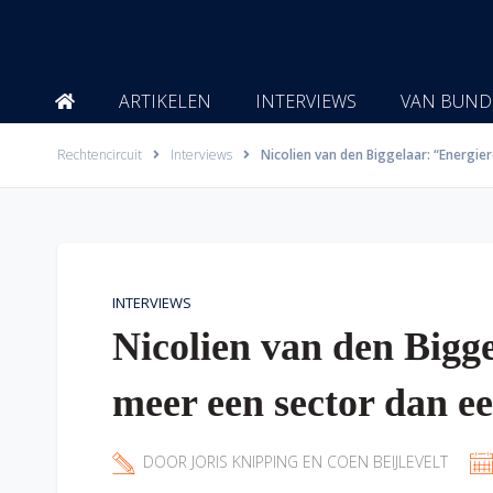
Ga
naar
de
inhoud
ARTIKELEN
INTERVIEWS
VAN BUND
Rechtencircuit
Interviews
Nicolien van den Biggelaar: “Energier
INTERVIEWS
Nicolien van den Bigge
meer een sector dan ee
DOOR
JORIS KNIPPING
EN
COEN BEIJLEVELT