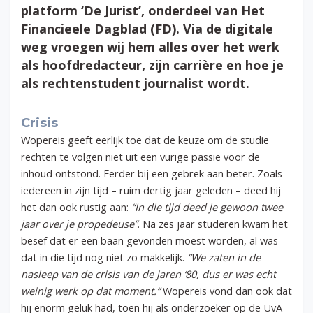
platform ‘De Jurist’, onderdeel van Het
Financieele Dagblad (FD). Via de digitale
weg vroegen wij hem alles over het werk
als hoofdredacteur, zijn carrière en hoe je
als rechtenstudent journalist wordt.
Crisis
Wopereis geeft eerlijk toe dat de keuze om de studie
rechten te volgen niet uit een vurige passie voor de
inhoud ontstond. Eerder bij een gebrek aan beter. Zoals
iedereen in zijn tijd – ruim dertig jaar geleden – deed hij
het dan ook rustig aan:
“In die tijd deed je gewoon twee
jaar over je propedeuse”
. Na zes jaar studeren kwam het
besef dat er een baan gevonden moest worden, al was
dat in die tijd nog niet zo makkelijk.
“We zaten in de
nasleep van de crisis van de jaren ‘80, dus er was echt
weinig werk op dat moment.”
Wopereis vond dan ook dat
hij enorm geluk had, toen hij als onderzoeker op de UvA