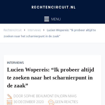
Ga
naar
de
MENU
inhoud
Rechtencircuit
Interviews
Lucien Wopereis: “Ik probeer altijd te
zoeken naar het scharnierpunt in de zaak”
INTERVIEWS
Lucien Wopereis: “Ik probeer altijd
te zoeken naar het scharnierpunt in
de zaak”
DOOR
SOPHIE BEAUMONT
EN
JORN MAAS
30 DECEMBER 2020
GEEN REACTIES