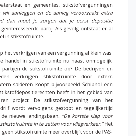
waterstaat en gemeentes, stikstofvergunningen
g wil aanleggen en de aanleg veroorzaakt extra
ed dan moet je zorgen dat je eerst depositie
geïnteresseerde partij. Als gevolg ontstaat er al
l in stikstofruimte.
 het verkrijgen van een vergunning al klein was,
de handel in stikstofruimte nu haast onmogelijk.
partijen de stikstofruimte op? De bedrijven en
eden verkrijgen stikstofruimte door extern
extern salderen koopt bijvoorbeeld Schiphol een
 stikstofdepositierechten heeft in het gebied van
eren project. De stikstofvergunning van het
rijf wordt vervolgens gestopt en tegelijkertijd
 de nieuwe landingsbaan
. ‘‘De kortste klap voor
stikstofruimte in te zetten voor vliegverkeer.”
Het
s geen stikstofruimte meer overblijft voor de PAS-