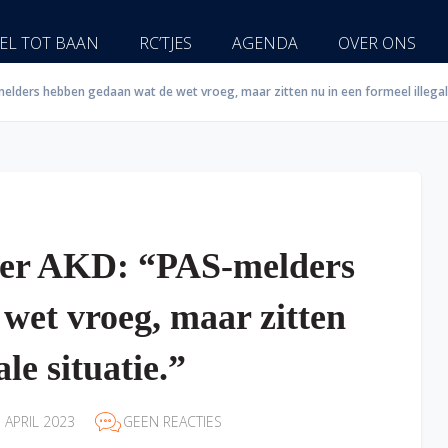
EL TOT BAAN
RC’TJES
AGENDA
OVER ONS
lders hebben gedaan wat de wet vroeg, maar zitten nu in een formeel illegale
ner AKD: “PAS-melders
wet vroeg, maar zitten
le situatie.”
 APRIL 2023
GEEN REACTIES