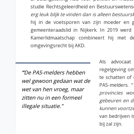
studie Rechtsgeleerdheid en Bestuurswetens
erg leuk blijk te vinden dan is alleen bestuu
hij in de voetsporen van zijn moeder en gr
gemeenteraadslid in Nijkerk. In 2019 werd
Kamerlidmaatschap combineert hij met de
omgevingsrecht bij AKD.
Als advocaa
regelgeving omt
“
De PAS-melders hebben
te schatten of
wel gewoon gedaan wat de
PAS-melders. ‘‘
wet van hen vroeg, maar
provincies w
zitten nu in een formeel
gebeuren en da
illegale situatie.”
kunnen voortze
van bedrijven i
bij zal zijn.