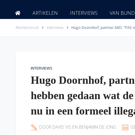
Ga
naar
ARTIKELEN
INTERVIEWS
VAN BUND
de
inhoud
Rechtencircuit
Interviews
Hugo Doornhof, partner AKD: “PAS-me
INTERVIEWS
Hugo Doornhof, part
hebben gedaan wat de 
nu in een formeel illega
DOOR
DAVID VIS
EN
BENJAMIN DE JONG
03