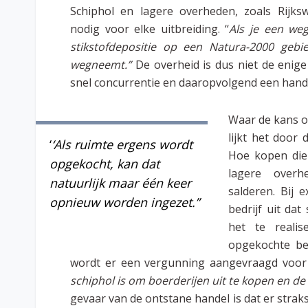
Schiphol en lagere overheden, zoals Rijks
nodig voor elke uitbreiding. ‘‘
Als je een we
stikstofdepositie op een Natura-2000 gebi
wegneemt.”
De overheid is dus niet de enige 
snel concurrentie en daaropvolgend een hande
Waar de kans op
lijkt het door 
‘
‘Als ruimte ergens wordt
Hoe kopen die 
opgekocht, kan dat
lagere overh
natuurlijk maar één keer
salderen. Bij 
opnieuw worden ingezet.”
bedrijf uit dat
het te realis
opgekochte bed
wordt er een vergunning aangevraagd voor
schiphol is om boerderijen uit te kopen en de 
gevaar van de ontstane handel is dat er strak