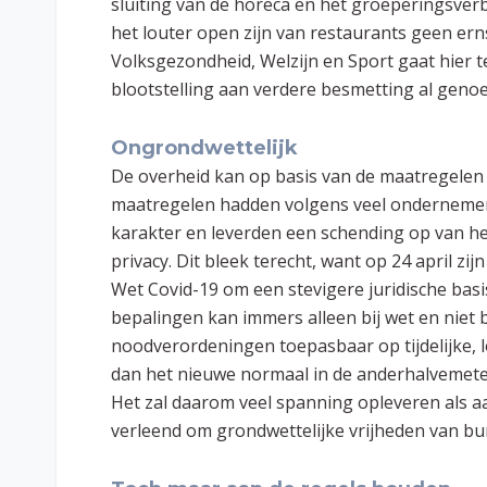
sluiting van de horeca en het groeperingsver
het louter open zijn van restaurants geen ern
Volksgezondheid, Welzijn en Sport gaat hier 
blootstelling aan verdere besmetting al geno
Ongrondwettelijk
De overheid kan op basis van de maatregelen
maatregelen hadden volgens veel ondernemer
karakter en leverden een schending op van het
privacy. Dit bleek terecht, want op 24 april zi
Wet Covid-19 om een stevigere juridische basi
bepalingen kan immers alleen bij wet en niet b
noodverordeningen toepasbaar op tijdelijke, l
dan het nieuwe normaal in de anderhalvemeter
Het zal daarom veel spanning opleveren als 
verleend om grondwettelijke vrijheden van bur