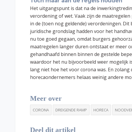
Toch maar aan de regels houden
Het uitgangspunt is dat na de inwerkingtredi
verordening of wet. Vaak zijn de maatregele
in de (toen nog geldende) verordeningen. Dit
juridische grondslag hadden voor het handhav
nu toe goed gegaan, omdat burgers gehoorzaa
maatregelen langer duren ontstaat er meer o
gehandhaafd binnen binnen de gestelde beper
waardoor het nu bijvoorbeeld weer mogelijk i
lang niet hoe het voor corona was. En zolang
horecaondernemers helaas weinig andere mog
Meer over
CORONA
DREIGENDE RAMP
HORECA
NOODVE
Deel dit artikel