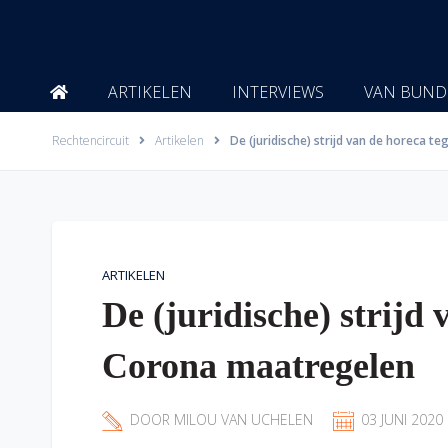
Ga
naar
de
inhoud
ARTIKELEN
INTERVIEWS
VAN BUND
Rechtencircuit
Artikelen
De (juridische) strijd van de horeca 
ARTIKELEN
De (juridische) strijd
Corona maatregelen
DOOR
MILOU VAN UCHELEN
03 JUNI 2020