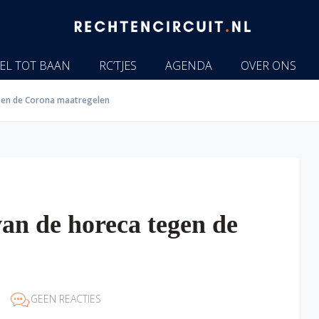
EL TOT BAAN
RC’TJES
AGENDA
OVER ONS
tegen de Corona maatregelen
 van de horeca tegen de
GEEN REACTIES