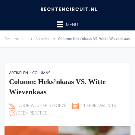
Ga
naar
de
MENU
inhoud
Rechtencircuit
Artikelen
Column: Heks’nkaas VS. Witte Wievenkaas
•
ARTIKELEN
COLUMNS
Column: Heks’nkaas VS. Witte
Wievenkaas
DOOR
WOUTER STROEVE
11 FEBRUARI 2019
GEEN REACTIES