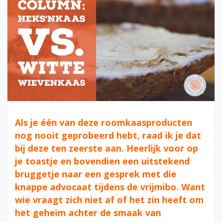
Als je één van deze roomkaasproducten
nog nooit geprobeerd hebt, raad ik je dat
bij deze ten zeerste aan. Heerlijk voor op
je toastje en bovendien een uitstekend
bruggetje naar een gesprek met die
knappe advocaat tijdens de vrijmibo. Want
wie vraagt zich niet af of het zin heeft om
het geheim achter de smaak van