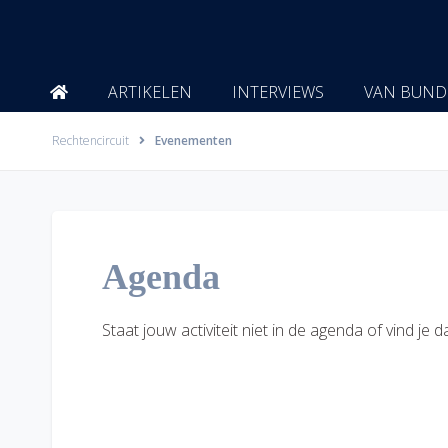
Ga
naar
de
inhoud
ARTIKELEN
INTERVIEWS
VAN BUND
Rechtencircuit
Evenementen
Agenda
Staat jouw activiteit niet in de agenda of vind j