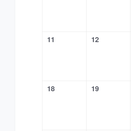
0
0
11
12
evenementen,
evenemente
0
0
18
19
evenementen,
evenemente