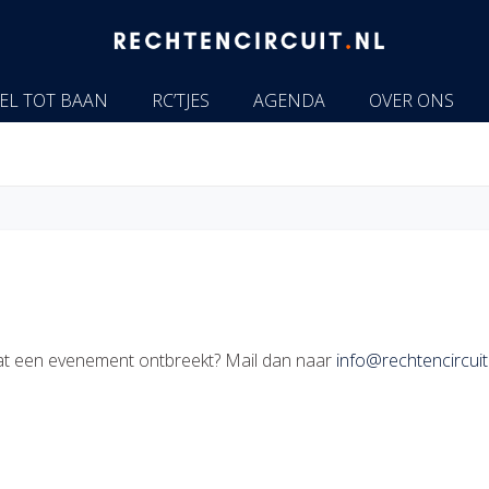
EL TOT BAAN
RC’TJES
AGENDA
OVER ONS
e dat een evenement ontbreekt? Mail dan naar
info@rechtencircuit.