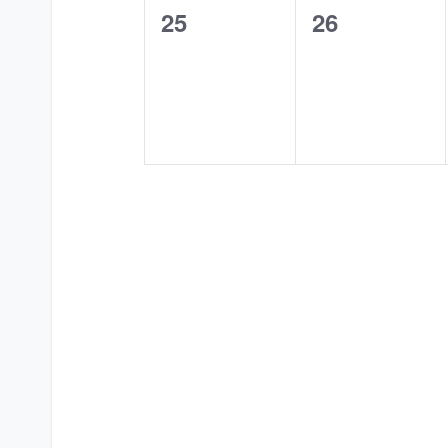
0
0
25
26
evenementen,
evenemente