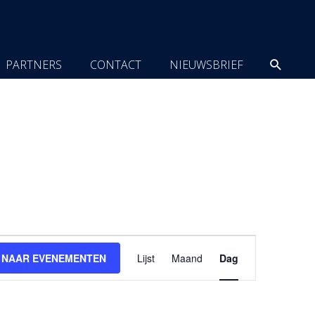
Zoeke
PARTNERS
CONTACT
NIEUWSBRIEF
Evenement
 NAAR EVENEMENTEN
Lijst
Maand
Dag
weergaven
navigatie