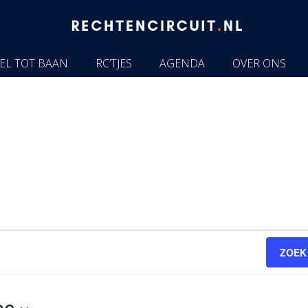
EL TOT BAAN
RC’TJES
AGENDA
OVER ONS
ZOEK