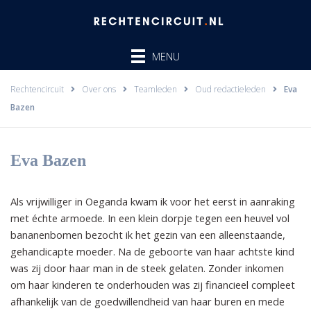
Ga
naar
de
MENU
inhoud
Rechtencircuit
Over ons
Teamleden
Oud redactieleden
Eva
Bazen
Eva Bazen
Als vrijwilliger in Oeganda kwam ik voor het eerst in aanraking
met échte armoede. In een klein dorpje tegen een heuvel vol
bananenbomen bezocht ik het gezin van een alleenstaande,
gehandicapte moeder. Na de geboorte van haar achtste kind
was zij door haar man in de steek gelaten. Zonder inkomen
om haar kinderen te onderhouden was zij financieel compleet
afhankelijk van de goedwillendheid van haar buren en mede