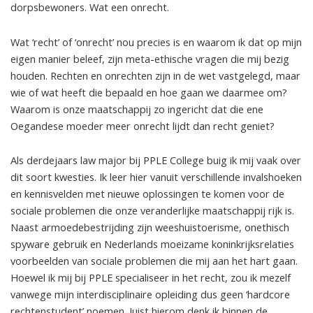
dorpsbewoners. Wat een onrecht.
Wat ‘recht’ of ‘onrecht’ nou precies is en waarom ik dat op mijn
eigen manier beleef, zijn meta-ethische vragen die mij bezig
houden. Rechten en onrechten zijn in de wet vastgelegd, maar
wie of wat heeft die bepaald en hoe gaan we daarmee om?
Waarom is onze maatschappij zo ingericht dat die ene
Oegandese moeder meer onrecht lijdt dan recht geniet?
Als derdejaars law major bij PPLE College buig ik mij vaak over
dit soort kwesties. Ik leer hier vanuit verschillende invalshoeken
en kennisvelden met nieuwe oplossingen te komen voor de
sociale problemen die onze veranderlijke maatschappij rijk is.
Naast armoedebestrijding zijn weeshuistoerisme, onethisch
spyware gebruik en Nederlands moeizame koninkrijksrelaties
voorbeelden van sociale problemen die mij aan het hart gaan.
Hoewel ik mij bij PPLE specialiseer in het recht, zou ik mezelf
vanwege mijn interdisciplinaire opleiding dus geen ‘hardcore
rechtenstudent’ noemen. Juist hierom denk ik binnen de