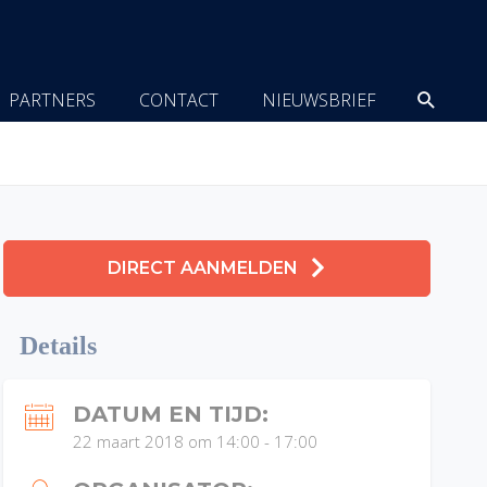
Zoeke
PARTNERS
CONTACT
NIEUWSBRIEF
DIRECT AANMELDEN
Details
DATUM EN TIJD:
22 maart 2018 om 14:00
-
17:00