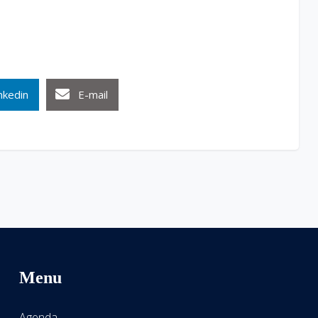
nkedin
E-mail
Menu
Agenda