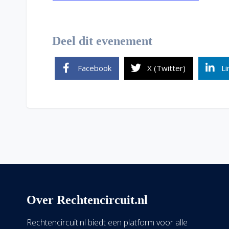
Deel dit evenement
Facebook
X (Twitter)
Li
Over Rechtencircuit.nl
Rechtencircuit.nl biedt een platform voor alle