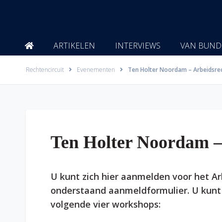
Ga
naar
de
inhoud
ARTIKELEN
INTERVIEWS
VAN BUND
Rechtencircuit
Evenementen
Ten Holter Noordam – Arbeidsre
Ten Holter Noordam –
U kunt zich hier aanmelden voor het Ar
onderstaand aanmeldformulier. U kunt
volgende vier workshops: