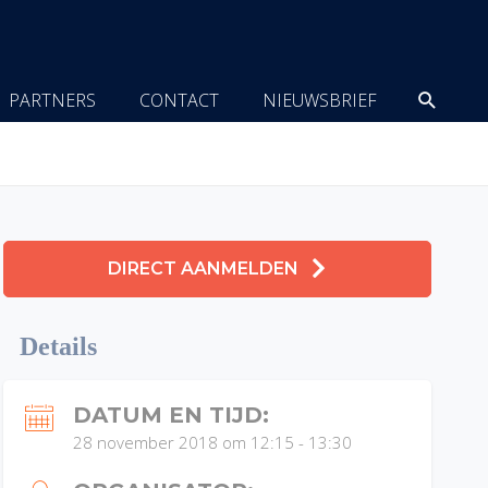
Zoeke
PARTNERS
CONTACT
NIEUWSBRIEF
DIRECT AANMELDEN
Details
DATUM EN TIJD:
28 november 2018 om 12:15
-
13:30