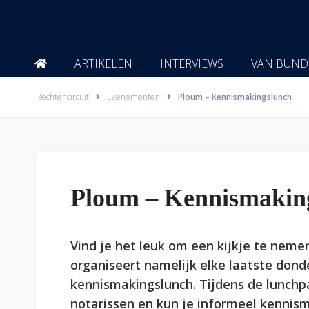
Ga
naar
de
inhoud
ARTIKELEN
INTERVIEWS
VAN BUND
Rechtencircuit
Evenementen
Ploum – Kennismakingslunch
Ploum – Kennismakin
Vind je het leuk om een kijkje te neme
organiseert namelijk elke laatste do
kennismakingslunch. Tijdens de lunchpa
notarissen en kun je informeel kennism