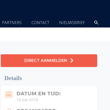
Zoeke
PARTNERS
CONTACT
NIEUWSBRIEF
DIRECT AANMELDEN
Details
DATUM EN TIJD:
16 mei 2018