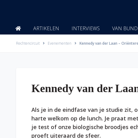
Ga
naar
de
inhoud
ARTIKELEN
INTERVIEWS
VAN BUND
Rechtencircuit
Evenementen
Kennedy van der Laan – Oriënter
Kennedy van der Laan
Als je in de eindfase van je studie zit,
harte welkom op de lunch. Je praat me
je test of onze biologische broodjes ech
proeft uiteraard de sfeer.