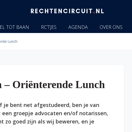
EL TOT BAAN
RC’TJES
AGENDA
OVER ONS
ende Lunch
 – Oriënterende Lunch
 of je bent net afgestudeerd, ben je van
t een groepje advocaten en/of notarissen,
t zo goed zijn als wij beweren, en je